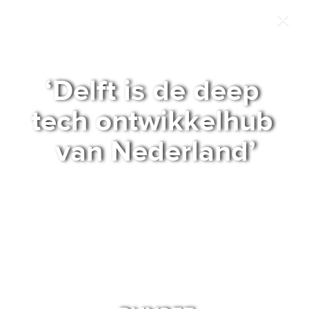
NaN
/
13
‘Delft is de deep 
tech ontwikkelhub 
van Nederland’